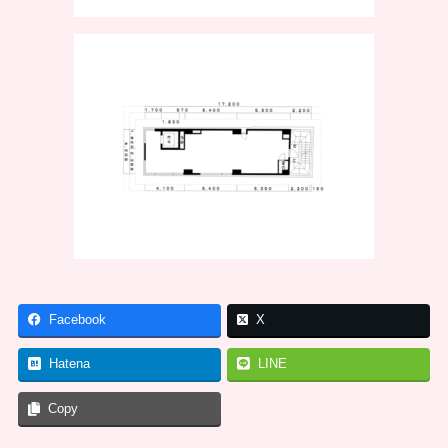
Facebook
X
Hatena
LINE
Copy