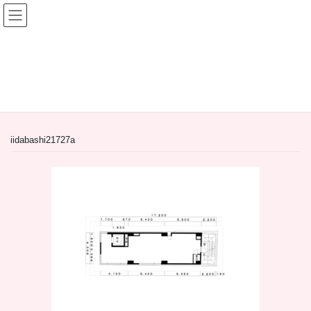
コ
ナ
ン
ビ
テ
ゲ
ン
ー
間借り飲食店＆居抜き飲食店
ツ
シ
へ
ョ
HOME
間借り飲食店＆居抜き飲食店
ス
ン
【居抜き物件】東京都新宿区神楽坂2丁目！飲食店居抜き！
iidabashi21727a
キ
に
ッ
移
プ
動
iidabashi21727a