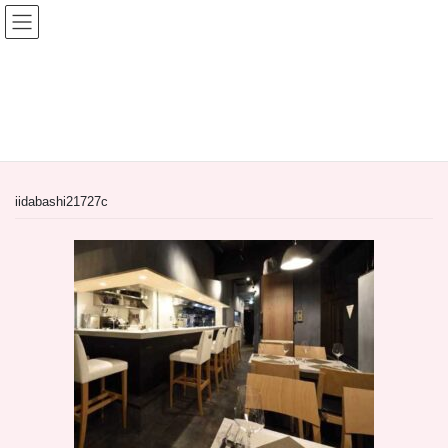
コ
ナ
ン
ビ
テ
ゲ
ン
ー
間借り飲食店＆居抜き飲食店
ツ
シ
へ
ョ
HOME
間借り飲食店＆居抜き飲食店
ス
ン
【居抜き物件】東京都新宿区神楽坂2丁目！飲食店居抜き！
iidabashi21727c
キ
に
ッ
移
プ
動
iidabashi21727c