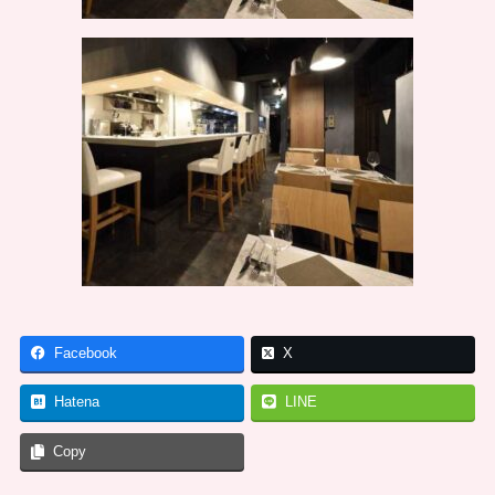
Facebook
X
Hatena
LINE
Copy