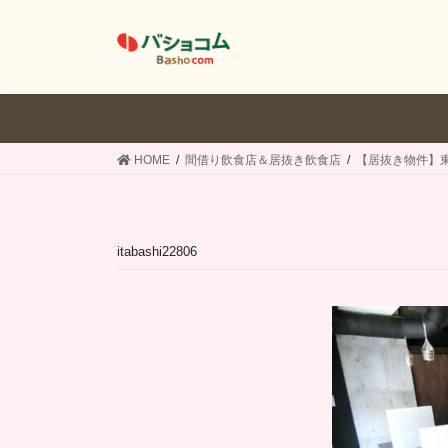
コ
ナ
ン
ビ
テ
ゲ
ン
ー
ツ
シ
へ
ョ
ス
ン
HOME
間借り飲食店＆居抜き飲食店
【居抜き物件】
キ
に
ッ
移
プ
動
itabashi22806