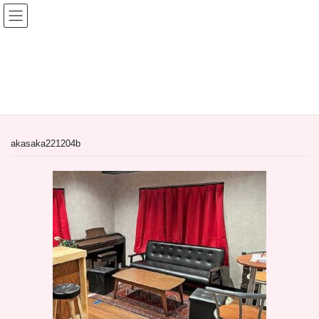
コ
ナ
ン
ビ
テ
ゲ
ン
ー
間借り飲食店＆居抜き飲食店
ツ
シ
へ
ョ
HOME
間借り飲食店＆居抜き飲食店
ス
ン
【居抜き物件】東京都港区赤坂３丁目のバー居抜き物件
akasaka221204b
キ
に
ッ
移
プ
動
akasaka221204b