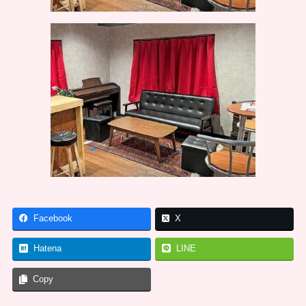
Facebook
X
Hatena
LINE
Copy