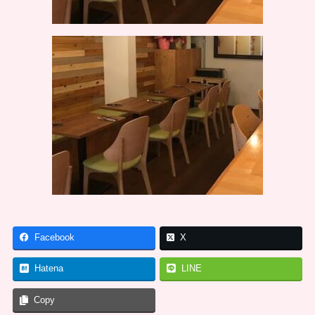
Facebook
X
Hatena
LINE
Copy