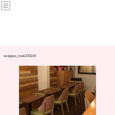
コ
ナ
ン
ビ
テ
ゲ
ン
ー
間借り飲食店＆居抜き飲食店
ツ
シ
へ
ョ
HOME
間借り飲食店＆居抜き飲食店
ス
ン
【居抜き物件】東京都杉並区阿佐谷北2丁目のバー居抜き物件
キ
に
asagaya_inuki230219
ッ
移
プ
動
asagaya_inuki230219