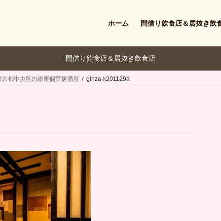
ホーム
間借り飲食店＆居抜き飲
間借り飲食店＆居抜き飲食店
東京都中央区の銀座個室居酒屋
ginza-k201129a