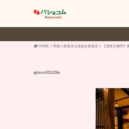
コ
ナ
ン
ビ
テ
ゲ
ン
ー
ツ
シ
へ
ョ
ス
ン
HOME
間借り飲食店＆居抜き飲食店
【居抜き物件】
キ
に
ッ
移
プ
動
ginza-k201129a