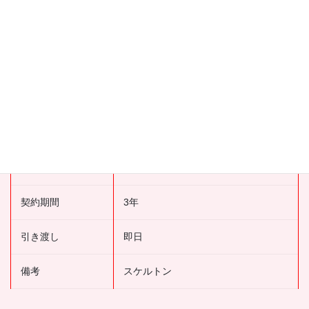
階数
地下１階
面積
42.86坪
アクセス
JR八王子駅徒歩3分
保証金
）
更新料
1.5ヶ月
契約期間
3年
引き渡し
即日
備考
スケルトン