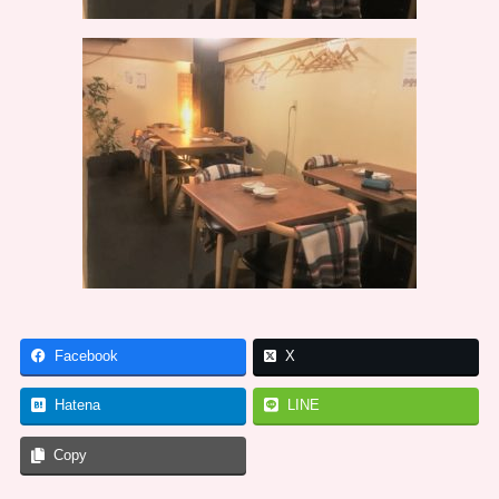
Facebook
X
Hatena
LINE
Copy