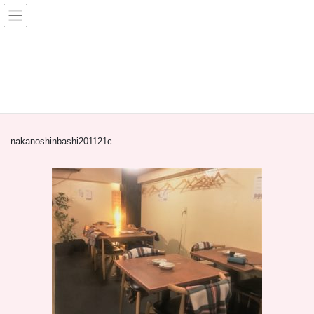
コ
ナ
ン
ビ
テ
ゲ
ン
ー
間借り飲食店＆居抜き飲食店
ツ
シ
へ
ョ
HOME
間借り飲食店＆居抜き飲食店
ス
ン
【居抜き物件】東京都中野区の山形ダイニング
nakanoshinbashi201121c
キ
に
ッ
移
プ
動
nakanoshinbashi201121c