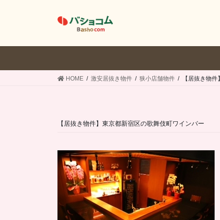
コ
ナ
ン
ビ
テ
ゲ
ン
ー
ツ
シ
へ
ョ
ス
ン
HOME
激安居抜き物件
狭小店舗物件
【居抜き物件
キ
に
ッ
移
プ
動
【居抜き物件】東京都新宿区の歌舞伎町ワインバー