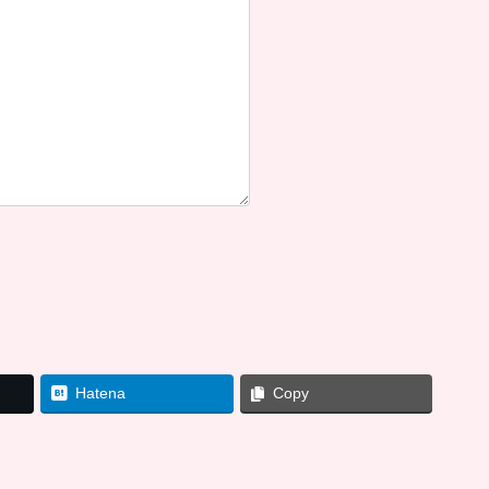
）
Hatena
Copy