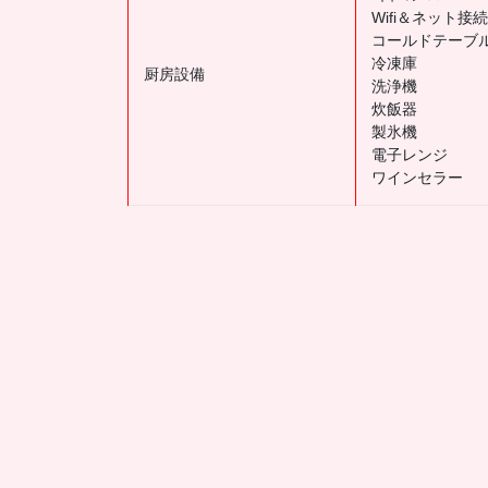
Wifi＆ネット接続
コールドテーブ
冷凍庫
厨房設備
洗浄機
炊飯器
製氷機
電子レンジ
ワインセラー