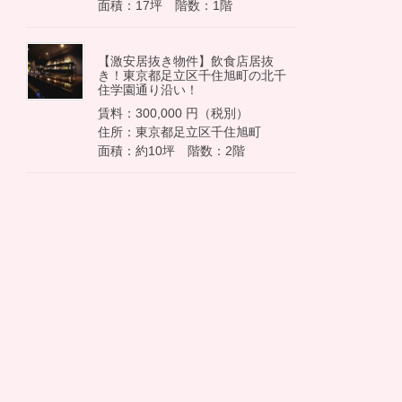
面積：17坪 階数：1階
【激安居抜き物件】飲食店居抜
き！東京都足立区千住旭町の北千
住学園通り沿い！
賃料：300,000 円（税別）
住所：東京都足立区千住旭町
面積：約10坪 階数：2階