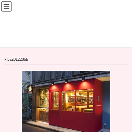
コ
ナ
ン
ビ
テ
ゲ
ン
ー
間借り飲食店＆居抜き飲食店
ツ
シ
へ
ョ
HOME
間借り飲食店＆居抜き飲食店
ス
ン
【居抜き物件】東京都江東区木場2丁目のイタリアン
kiba201228bb
キ
に
ッ
移
プ
動
kiba201228bb