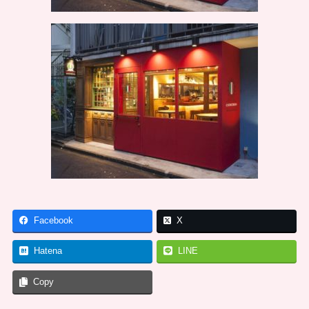
Facebook
X
Hatena
LINE
Copy