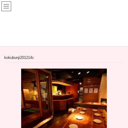
コ
ナ
ン
ビ
テ
ゲ
ン
ー
間借り飲食店＆居抜き飲食店
ツ
シ
へ
ョ
HOME
間借り飲食店＆居抜き飲食店
ス
ン
【居抜き物件】東京都国分寺市の居酒屋
kokubunji201214c
キ
に
ッ
移
プ
動
kokubunji201214c