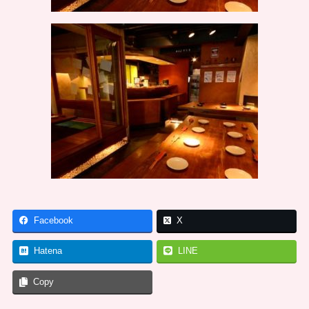
Facebook
X
Hatena
LINE
Copy