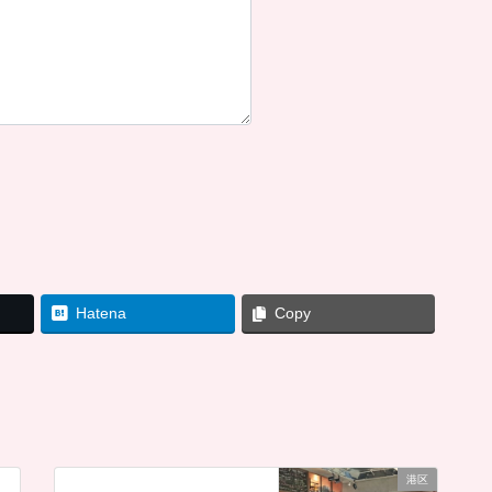
）
Hatena
Copy
港区