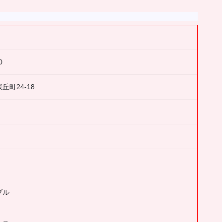
円
0
丘町24-18
ブル