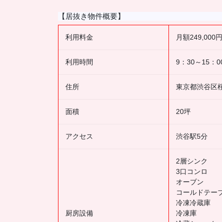
【居抜き物件概要】
利用料金
月額249,000
利用時間
9：30～15：0
住所
東京都渋谷区桜
面積
20坪
アクセス
渋谷駅5分
2層シンク
3口コンロ
オーブン
コールドテー
冷凍冷蔵庫
厨房設備
冷凍庫