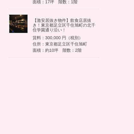
面積：17坪 階数：1階
【激安居抜き物件】飲食店居抜
き！東京都足立区千住旭町の北千
住学園通り沿い！
賃料：300,000 円（税別）
住所：東京都足立区千住旭町
面積：約10坪 階数：2階