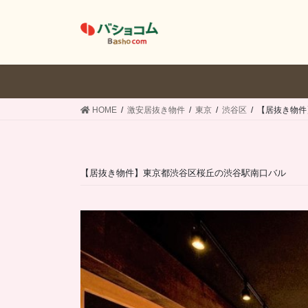
コ
ナ
ン
ビ
テ
ゲ
ン
ー
ツ
シ
へ
ョ
ス
ン
HOME
激安居抜き物件
東京
渋谷区
【居抜き物件
キ
に
ッ
移
プ
動
【居抜き物件】東京都渋谷区桜丘の渋谷駅南口バル