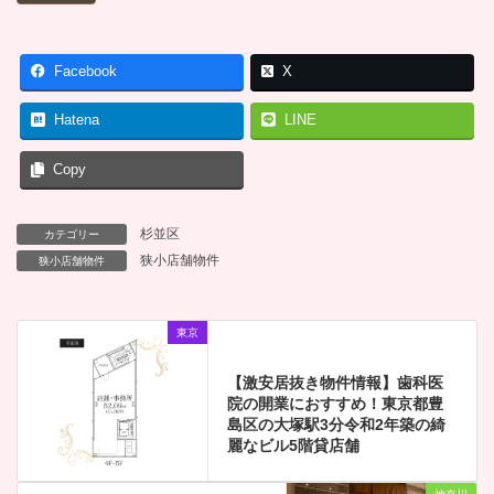
Facebook
X
Hatena
LINE
Copy
杉並区
カテゴリー
狭小店舗物件
狭小店舗物件
東京
【激安居抜き物件情報】歯科医
院の開業におすすめ！東京都豊
島区の大塚駅3分令和2年築の綺
麗なビル5階貸店舗