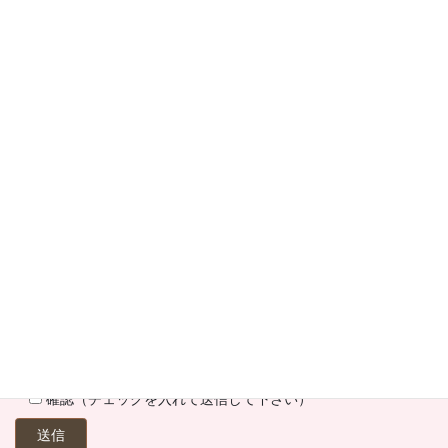
物件名
内見希望や極秘物件をお求めの方もエリアや月額賃料上限などご
記入下さい。
確認（チェックを入れて送信して下さい）