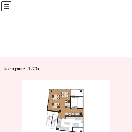
コ
ナ
ン
ビ
テ
ゲ
ン
ー
間借り飲食店＆居抜き飲食店
ツ
シ
へ
ョ
HOME
間借り飲食店＆居抜き飲食店
ス
ン
【激安居抜き物件情報】狭小店舗物件！東京都豊島区駒込アザレア通りの重飲食
キ
に
居抜き店舗物件6階
komagome6f21720a
ッ
移
プ
動
komagome6f21720a