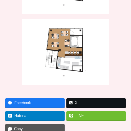
Facebook
X
Hatena
LINE
Copy