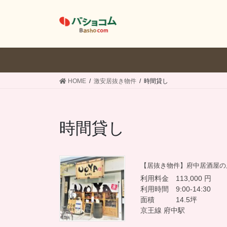
コ
ナ
ン
ビ
テ
ゲ
ン
ー
ツ
シ
へ
ョ
ス
ン
HOME
激安居抜き物件
時間貸し
キ
に
ッ
移
プ
動
時間貸し
【居抜き物件】府中居酒屋の
利用料金 113,000 円
利用時間 9:00-14:30
面積 14.5坪
京王線 府中駅