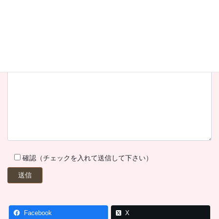
内見希望や極秘物件をお求めの方もエリアや月額賃料上限などご
記入下さい。
確認（チェックを入れて送信して下さい）
Facebook
X