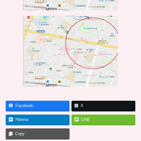
Facebook
X
Hatena
LINE
Copy