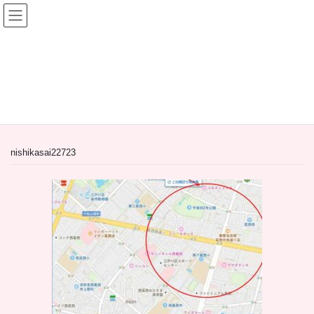
コ
ナ
ン
ビ
テ
ゲ
ン
ー
間借り飲食店＆居抜き飲食店
ツ
シ
へ
ョ
HOME
間借り飲食店＆居抜き飲食店
ス
ン
【居抜き物件】東京都江戸川区北葛西４丁目居酒屋造作譲渡無償の飲食店居抜き
キ
に
nishikasai22723
ッ
移
プ
動
nishikasai22723