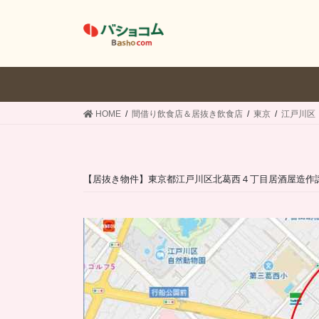
コ
ナ
ン
ビ
テ
ゲ
ン
ー
ツ
シ
へ
ョ
ス
ン
HOME
間借り飲食店＆居抜き飲食店
東京
江戸川区
キ
に
ッ
移
プ
動
【居抜き物件】東京都江戸川区北葛西４丁目居酒屋造作