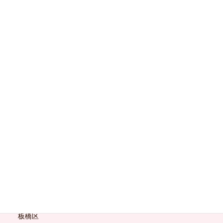
北区
千代田区
台東区
品川区
国分寺市
墨田区
大田区
小金井市
新宿区
杉並区
板橋区