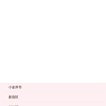
八王子市
北区
千代田区
台東区
品川区
国分寺市
墨田区
大田区
小金井市
新宿区