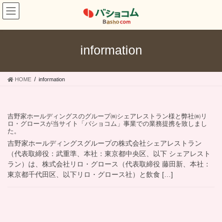
コ
ナ
ン
ビ
テ
ゲ
ン
ー
ツ
シ
information
へ
ョ
ス
ン
キ
に
HOME
information
ッ
移
プ
動
吉野家ホールディングスのグループ㈱シェアレストラン様と弊社㈱リ
ロ・グロースが当サイト「バショコム」事業での業務提携を致しまし
た。
吉野家ホールディングスグループの株式会社シェアレストラン
（代表取締役：武重準、本社：東京都中央区、以下 シェアレスト
ラン）は、株式会社リロ・グロース（代表取締役 藤田新、本社：
東京都千代田区、以下リロ・グロース社）と飲食 […]