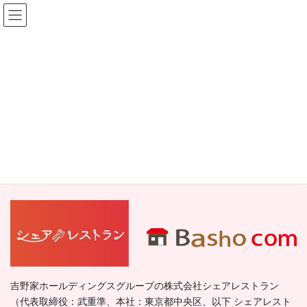
コ
ナ
ン
ビ
テ
ゲ
ン
ー
information
ツ
シ
へ
ョ
HOME
information
ス
ン
吉野家ホールディングスのグループ㈱シェアレストラン様と弊社㈱リロ・グロー
キ
に
スが当サイト「バショコム」事業での業務提携を致しました。
ッ
移
プ
動
吉野家ホールディングスのグループ㈱シェアレストラン様と弊社㈱リ
ロ・グロースが当サイト「バショコム」事業での業務提携を致しまし
た。
吉野家ホールディングスグループの株式会社シェアレストラン
（代表取締役：武重準、本社：東京都中央区、以下 シェアレスト