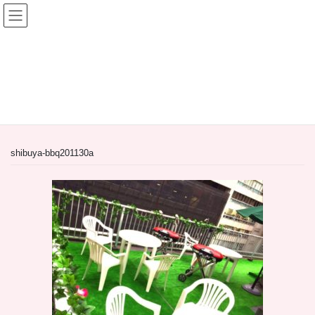
コ
ナ
ン
ビ
テ
ゲ
ン
ー
間借り飲食店＆居抜き飲食店
ツ
シ
へ
ョ
HOME
間借り飲食店＆居抜き飲食店
ス
ン
【居抜き物件】東京都渋谷区道玄坂２丁目の渋谷ダイニング
キ
に
shibuya-bbq201130a
ッ
移
プ
動
shibuya-bbq201130a