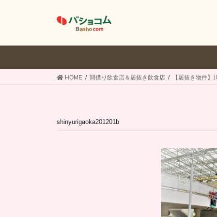
コ
ナ
ン
ビ
テ
ゲ
ン
ー
ツ
シ
へ
ョ
ス
ン
HOME
間借り飲食店＆居抜き飲食店
【居抜き物件】
キ
に
ッ
移
プ
動
shinyurigaoka201201b