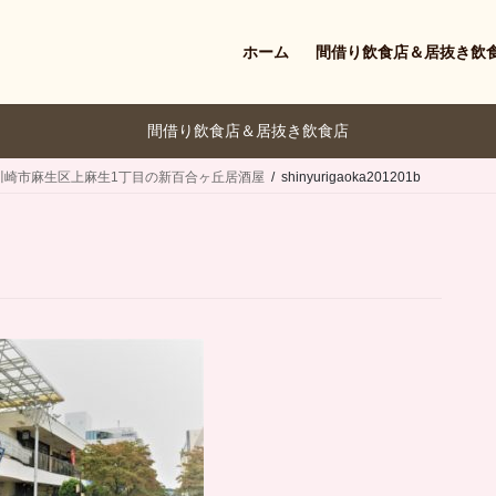
ホーム
間借り飲食店＆居抜き飲
間借り飲食店＆居抜き飲食店
川崎市麻生区上麻生1丁目の新百合ヶ丘居酒屋
shinyurigaoka201201b