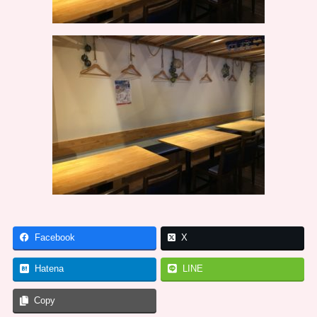
Facebook
X
Hatena
LINE
Copy