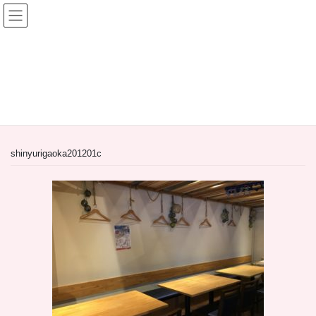
コ
ナ
ン
ビ
テ
ゲ
ン
ー
間借り飲食店＆居抜き飲食店
ツ
シ
へ
ョ
HOME
間借り飲食店＆居抜き飲食店
ス
ン
【居抜き物件】川崎市麻生区上麻生1丁目の新百合ヶ丘居酒屋
キ
に
shinyurigaoka201201c
ッ
移
プ
動
shinyurigaoka201201c