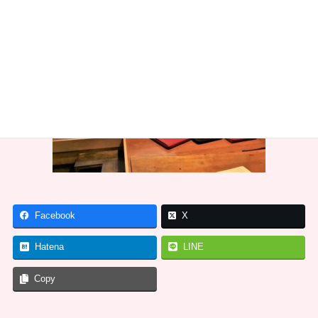
Facebook
X
Hatena
LINE
Copy