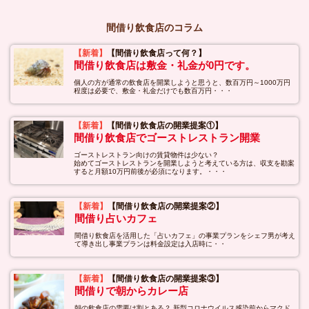
間借り飲食店のコラム
【新着】
【間借り飲食店って何？】
間借り飲食店は敷金・礼金が0円です。
個人の方が通常の飲食店を開業しようと思うと、数百万円～1000万円
程度は必要で、敷金・礼金だけでも数百万円・・・
【新着】
【間借り飲食店の開業提案①】
間借り飲食店でゴーストレストラン開業
ゴーストレストラン向けの賃貸物件は少ない？
始めてゴーストレストランを開業しようと考えている方は、収支を勘案
すると月額10万円前後が必須になります。・・・
【新着】
【間借り飲食店の開業提案②】
間借り占いカフェ
間借り飲食店を活用した「占いカフェ」の事業プランをシェフ男が考え
て導き出し事業プランは料金設定は入店時に・・
【新着】
【間借り飲食店の開業提案③】
間借りで朝からカレー店
朝の飲食店の需要は割とある？ 新型コロナウイルス感染前からマクド