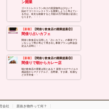
ン開業
ゴーストレストラン向けの賃貸物件は少ない？
始めてゴーストレストランを開業しようと考えてい
る方は、収支を勘案すると月額10万円前後が必須に
なります。・・・
【新着】
【間借り飲食店の開業提案②】
間借り占いカフェ
間借り飲食店を活用した「占いカフェ」の事業プラ
ンをシェフ男が考えて導き出し事業プランは料金設
定は入店時に・・
【新着】
【間借り飲食店の開業提案③】
間借りで朝からカレー店
朝の飲食店の需要は割とある？ 新型コロナウイルス
感染前からマクドナルド、吉野家、すき家、松屋な
ど大手外食・・
営会社
居抜き物件って何？