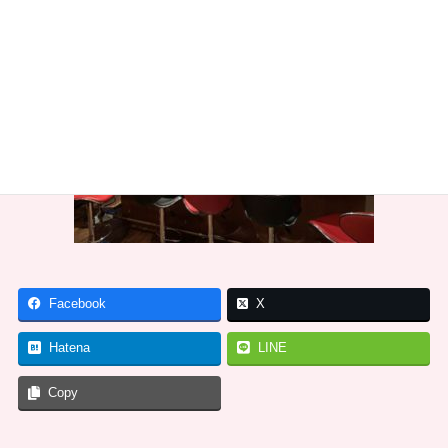
Facebook
X
Hatena
LINE
Copy