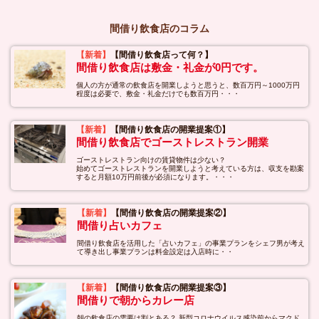
間借り飲食店のコラム
【新着】
【間借り飲食店って何？】
間借り飲食店は敷金・礼金が0円です。
個人の方が通常の飲食店を開業しようと思うと、数百万円～1000万円
程度は必要で、敷金・礼金だけでも数百万円・・・
【新着】
【間借り飲食店の開業提案①】
間借り飲食店でゴーストレストラン開業
ゴーストレストラン向けの賃貸物件は少ない？
始めてゴーストレストランを開業しようと考えている方は、収支を勘案
すると月額10万円前後が必須になります。・・・
【新着】
【間借り飲食店の開業提案②】
間借り占いカフェ
間借り飲食店を活用した「占いカフェ」の事業プランをシェフ男が考え
て導き出し事業プランは料金設定は入店時に・・
【新着】
【間借り飲食店の開業提案③】
間借りで朝からカレー店
朝の飲食店の需要は割とある？ 新型コロナウイルス感染前からマクド