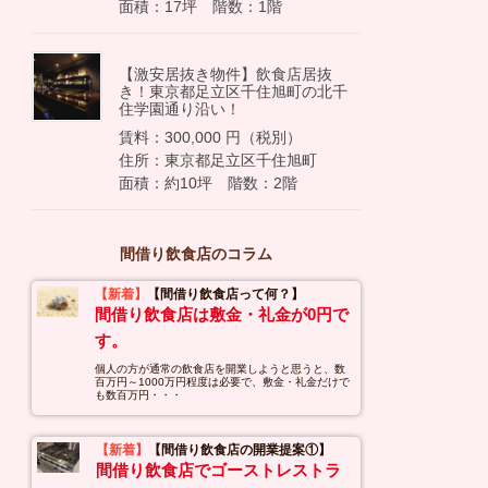
面積：17坪 階数：1階
【激安居抜き物件】飲食店居抜
き！東京都足立区千住旭町の北千
住学園通り沿い！
賃料：300,000 円（税別）
住所：東京都足立区千住旭町
面積：約10坪 階数：2階
間借り飲食店のコラム
【新着】
【間借り飲食店って何？】
間借り飲食店は敷金・礼金が0円で
す。
個人の方が通常の飲食店を開業しようと思うと、数
百万円～1000万円程度は必要で、敷金・礼金だけで
も数百万円・・・
【新着】
【間借り飲食店の開業提案①】
間借り飲食店でゴーストレストラ