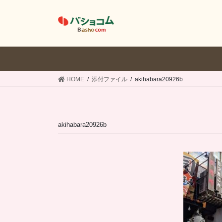
コ
ナ
ン
ビ
テ
ゲ
ン
ー
ツ
シ
へ
ョ
ス
ン
HOME
添付ファイル
akihabara20926b
キ
に
ッ
移
プ
動
akihabara20926b