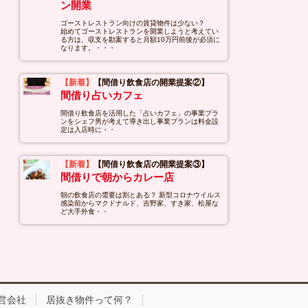
ン開業
ゴーストレストラン向けの賃貸物件は少ない？
始めてゴーストレストランを開業しようと考えてい
る方は、収支を勘案すると月額10万円前後が必須に
なります。・・・
【新着】
【間借り飲食店の開業提案②】
間借り占いカフェ
間借り飲食店を活用した「占いカフェ」の事業プラ
ンをシェフ男が考えて導き出し事業プランは料金設
定は入店時に・・
【新着】
【間借り飲食店の開業提案③】
間借りで朝からカレー店
朝の飲食店の需要は割とある？ 新型コロナウイルス
感染前からマクドナルド、吉野家、すき家、松屋な
ど大手外食・・
営会社
居抜き物件って何？