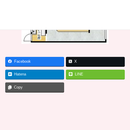
Facebook
X
Hatena
LINE
Copy