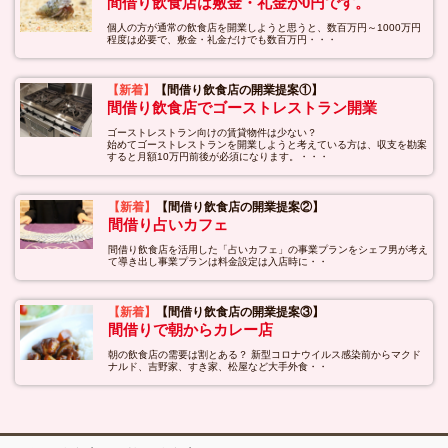
間借り飲食店は敷金・礼金が0円です。
個人の方が通常の飲食店を開業しようと思うと、数百万円～1000万円
程度は必要で、敷金・礼金だけでも数百万円・・・
【新着】
【間借り飲食店の開業提案①】
間借り飲食店でゴーストレストラン開業
ゴーストレストラン向けの賃貸物件は少ない？
始めてゴーストレストランを開業しようと考えている方は、収支を勘案
すると月額10万円前後が必須になります。・・・
【新着】
【間借り飲食店の開業提案②】
間借り占いカフェ
間借り飲食店を活用した「占いカフェ」の事業プランをシェフ男が考え
て導き出し事業プランは料金設定は入店時に・・
【新着】
【間借り飲食店の開業提案③】
間借りで朝からカレー店
朝の飲食店の需要は割とある？ 新型コロナウイルス感染前からマクド
ナルド、吉野家、すき家、松屋など大手外食・・