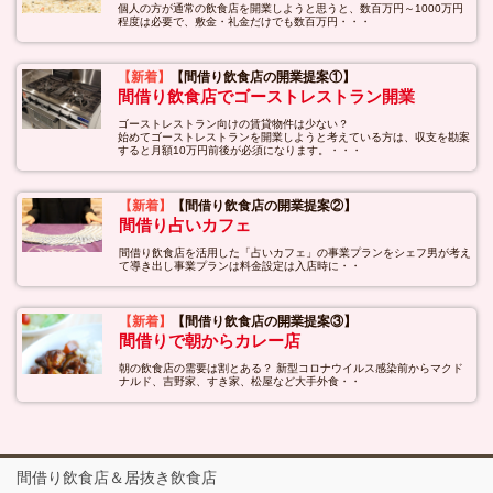
個人の方が通常の飲食店を開業しようと思うと、数百万円～1000万円
程度は必要で、敷金・礼金だけでも数百万円・・・
【新着】
【間借り飲食店の開業提案①】
間借り飲食店でゴーストレストラン開業
ゴーストレストラン向けの賃貸物件は少ない？
始めてゴーストレストランを開業しようと考えている方は、収支を勘案
すると月額10万円前後が必須になります。・・・
【新着】
【間借り飲食店の開業提案②】
間借り占いカフェ
間借り飲食店を活用した「占いカフェ」の事業プランをシェフ男が考え
て導き出し事業プランは料金設定は入店時に・・
【新着】
【間借り飲食店の開業提案③】
間借りで朝からカレー店
朝の飲食店の需要は割とある？ 新型コロナウイルス感染前からマクド
ナルド、吉野家、すき家、松屋など大手外食・・
間借り飲食店＆居抜き飲食店