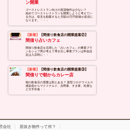
ン開業
ゴーストレストラン向けの賃貸物件は少ない？
始めてゴーストレストランを開業しようと考えてい
る方は、収支を勘案すると月額10万円前後が必須に
なります。・・・
【新着】
【間借り飲食店の開業提案②】
間借り占いカフェ
間借り飲食店を活用した「占いカフェ」の事業プラ
ンをシェフ男が考えて導き出し事業プランは料金設
定は入店時に・・
【新着】
【間借り飲食店の開業提案③】
間借りで朝からカレー店
朝の飲食店の需要は割とある？ 新型コロナウイルス
感染前からマクドナルド、吉野家、すき家、松屋な
ど大手外食・・
営会社
居抜き物件って何？