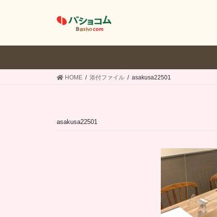
コ
ナ
ン
ビ
テ
ゲ
ン
ー
ツ
シ
へ
ョ
ス
ン
HOME
添付ファイル
asakusa22501
キ
に
ッ
移
プ
動
asakusa22501