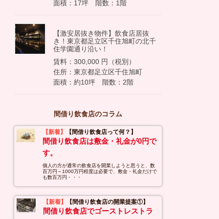
面積：17坪 階数：1階
【激安居抜き物件】飲食店居抜
き！東京都足立区千住旭町の北千
住学園通り沿い！
賃料：300,000 円（税別）
住所：東京都足立区千住旭町
面積：約10坪 階数：2階
間借り飲食店のコラム
【新着】
【間借り飲食店って何？】
間借り飲食店は敷金・礼金が0円で
す。
個人の方が通常の飲食店を開業しようと思うと、数
百万円～1000万円程度は必要で、敷金・礼金だけで
も数百万円・・・
【新着】
【間借り飲食店の開業提案①】
間借り飲食店でゴーストレストラ