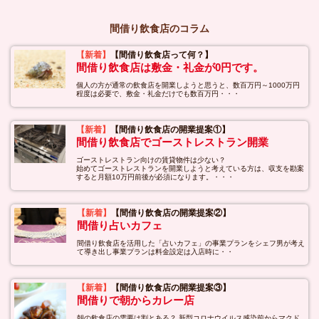
間借り飲食店のコラム
【新着】
【間借り飲食店って何？】
間借り飲食店は敷金・礼金が0円です。
個人の方が通常の飲食店を開業しようと思うと、数百万円～1000万円
程度は必要で、敷金・礼金だけでも数百万円・・・
【新着】
【間借り飲食店の開業提案①】
間借り飲食店でゴーストレストラン開業
ゴーストレストラン向けの賃貸物件は少ない？
始めてゴーストレストランを開業しようと考えている方は、収支を勘案
すると月額10万円前後が必須になります。・・・
【新着】
【間借り飲食店の開業提案②】
間借り占いカフェ
間借り飲食店を活用した「占いカフェ」の事業プランをシェフ男が考え
て導き出し事業プランは料金設定は入店時に・・
【新着】
【間借り飲食店の開業提案③】
間借りで朝からカレー店
朝の飲食店の需要は割とある？ 新型コロナウイルス感染前からマクド