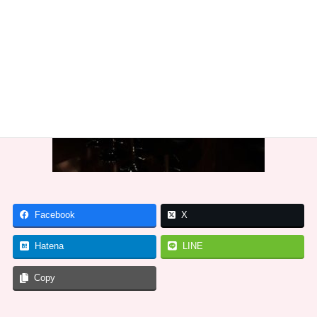
Facebook
X
Hatena
LINE
Copy