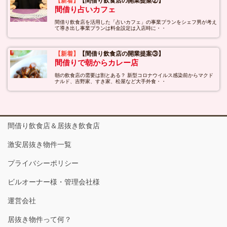
【新着】
【間借り飲食店の開業提案②】
間借り占いカフェ
間借り飲食店を活用した「占いカフェ」の事業プランをシェフ男が考え
て導き出し事業プランは料金設定は入店時に・・
【新着】
【間借り飲食店の開業提案③】
間借りで朝からカレー店
朝の飲食店の需要は割とある？ 新型コロナウイルス感染前からマクド
ナルド、吉野家、すき家、松屋など大手外食・・
間借り飲食店＆居抜き飲食店
激安居抜き物件一覧
プライバシーポリシー
ビルオーナー様・管理会社様
運営会社
居抜き物件って何？