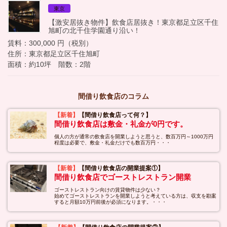
東京
【激安居抜き物件】飲食店居抜き！東京都足立区千住
旭町の北千住学園通り沿い！
賃料：300,000 円（税別）
住所：東京都足立区千住旭町
面積：約10坪 階数：2階
間借り飲食店のコラム
【新着】
【間借り飲食店って何？】
間借り飲食店は敷金・礼金が0円です。
個人の方が通常の飲食店を開業しようと思うと、数百万円～1000万円
程度は必要で、敷金・礼金だけでも数百万円・・・
【新着】
【間借り飲食店の開業提案①】
間借り飲食店でゴーストレストラン開業
ゴーストレストラン向けの賃貸物件は少ない？
始めてゴーストレストランを開業しようと考えている方は、収支を勘案
すると月額10万円前後が必須になります。・・・