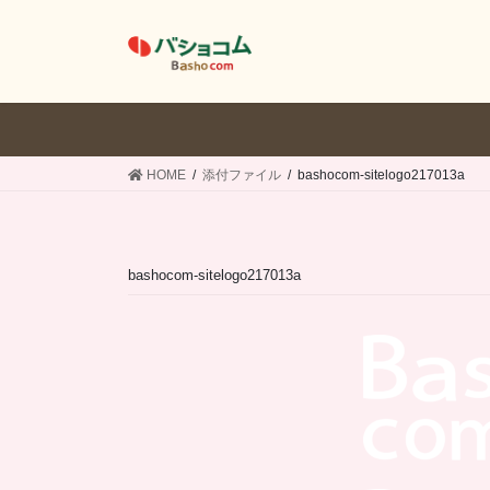
コ
ナ
ン
ビ
テ
ゲ
ン
ー
ツ
シ
へ
ョ
ス
ン
HOME
添付ファイル
bashocom-sitelogo217013a
キ
に
ッ
移
プ
動
bashocom-sitelogo217013a