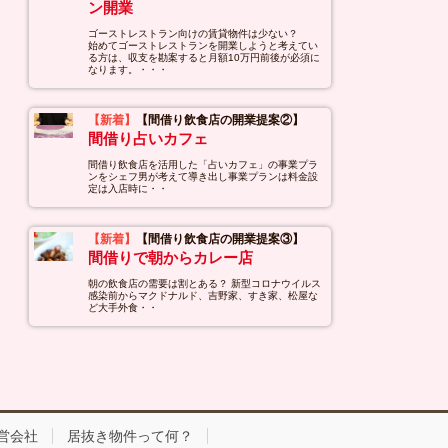
ン開業
ゴーストレストラン向けの賃貸物件は少ない？
始めてゴーストレストランを開業しようと考えてい
る方は、収支を勘案すると月額10万円前後が必須に
なります。・・・
【新着】
【間借り飲食店の開業提案②】
間借り占いカフェ
間借り飲食店を活用した「占いカフェ」の事業プラ
ンをシェフ男が考えて導き出し事業プランは料金設
定は入店時に・・
【新着】
【間借り飲食店の開業提案③】
間借りで朝からカレー店
朝の飲食店の需要は割とある？ 新型コロナウイルス
感染前からマクドナルド、吉野家、すき家、松屋な
ど大手外食・・
営会社
居抜き物件って何？