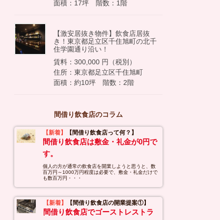
面積：17坪 階数：1階
【激安居抜き物件】飲食店居抜
き！東京都足立区千住旭町の北千
住学園通り沿い！
賃料：300,000 円（税別）
住所：東京都足立区千住旭町
面積：約10坪 階数：2階
間借り飲食店のコラム
【新着】
【間借り飲食店って何？】
間借り飲食店は敷金・礼金が0円で
す。
個人の方が通常の飲食店を開業しようと思うと、数
百万円～1000万円程度は必要で、敷金・礼金だけで
も数百万円・・・
【新着】
【間借り飲食店の開業提案①】
間借り飲食店でゴーストレストラ