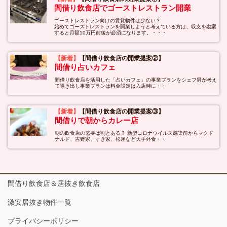
間借り飲食店でゴーストレストラン開業
ゴーストレストラン向けの賃貸物件は少ない？
始めてゴーストレストランを開業しようと考えている方は、収支を勘案
すると月額10万円前後が必須になります。・・・
【新着】
【間借り飲食店の開業提案②】
間借り占いカフェ
間借り飲食店を活用した「占いカフェ」の事業プランをシェフ男が考え
て導き出し事業プランは料金設定は入店時に・・
【新着】
【間借り飲食店の開業提案③】
間借りで朝からカレー店
朝の飲食店の需要は割とある？ 新型コロナウイルス感染前からマクド
ナルド、吉野家、すき家、松屋など大手外食・・
間借り飲食店＆居抜き飲食店
激安居抜き物件一覧
プライバシーポリシー