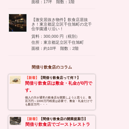
面積：17坪 階数：1階
【激安居抜き物件】飲食店居抜
き！東京都足立区千住旭町の北千
住学園通り沿い！
賃料：300,000 円（税別）
住所：東京都足立区千住旭町
面積：約10坪 階数：2階
間借り飲食店のコラム
【新着】
【間借り飲食店って何？】
間借り飲食店は敷金・礼金が0円で
す。
個人の方が通常の飲食店を開業しようと思うと、数
百万円～1000万円程度は必要で、敷金・礼金だけで
も数百万円・・・
【新着】
【間借り飲食店の開業提案①】
間借り飲食店でゴーストレストラ