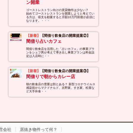
ン開業
ゴーストレストラン向けの賃貸物件は少ない？
始めてゴーストレストランを開業しようと考えてい
る方は、収支を勘案すると月額10万円前後が必須に
なります。・・・
【新着】
【間借り飲食店の開業提案②】
間借り占いカフェ
間借り飲食店を活用した「占いカフェ」の事業プラ
ンをシェフ男が考えて導き出し事業プランは料金設
定は入店時に・・
【新着】
【間借り飲食店の開業提案③】
間借りで朝からカレー店
朝の飲食店の需要は割とある？ 新型コロナウイルス
感染前からマクドナルド、吉野家、すき家、松屋な
ど大手外食・・
営会社
居抜き物件って何？