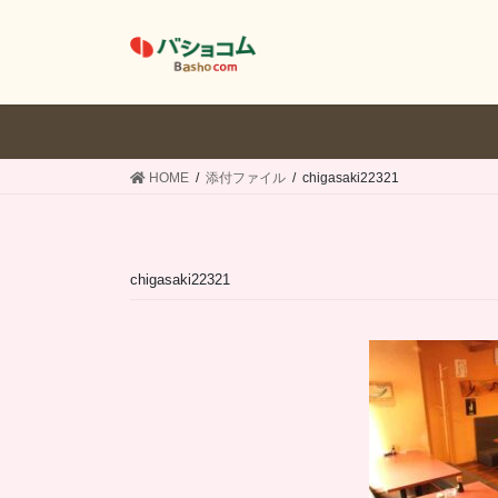
コ
ナ
ン
ビ
テ
ゲ
ン
ー
ツ
シ
へ
ョ
ス
ン
HOME
添付ファイル
chigasaki22321
キ
に
ッ
移
プ
動
chigasaki22321