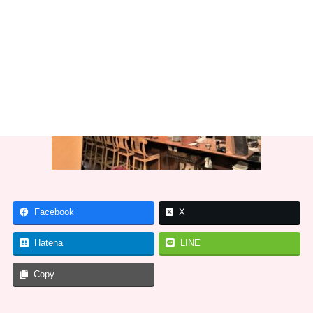
Facebook
X
Hatena
LINE
Copy