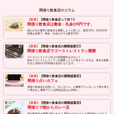
間借り飲食店のコラム
【新着】
【間借り飲食店って何？】
間借り飲食店は敷金・礼金が0円です。
個人の方が通常の飲食店を開業しようと思うと、数百万円～1000万円
程度は必要で、敷金・礼金だけでも数百万円・・・
【新着】
【間借り飲食店の開業提案①】
間借り飲食店でゴーストレストラン開業
ゴーストレストラン向けの賃貸物件は少ない？
始めてゴーストレストランを開業しようと考えている方は、収支を勘案
すると月額10万円前後が必須になります。・・・
【新着】
【間借り飲食店の開業提案②】
間借り占いカフェ
間借り飲食店を活用した「占いカフェ」の事業プランをシェフ男が考え
て導き出し事業プランは料金設定は入店時に・・
【新着】
【間借り飲食店の開業提案③】
間借りで朝からカレー店
朝の飲食店の需要は割とある？ 新型コロナウイルス感染前からマクド