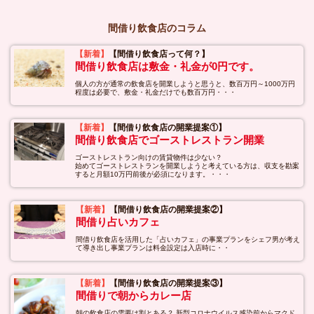
間借り飲食店のコラム
【新着】
【間借り飲食店って何？】
間借り飲食店は敷金・礼金が0円です。
個人の方が通常の飲食店を開業しようと思うと、数百万円～1000万円
程度は必要で、敷金・礼金だけでも数百万円・・・
【新着】
【間借り飲食店の開業提案①】
間借り飲食店でゴーストレストラン開業
ゴーストレストラン向けの賃貸物件は少ない？
始めてゴーストレストランを開業しようと考えている方は、収支を勘案
すると月額10万円前後が必須になります。・・・
【新着】
【間借り飲食店の開業提案②】
間借り占いカフェ
間借り飲食店を活用した「占いカフェ」の事業プランをシェフ男が考え
て導き出し事業プランは料金設定は入店時に・・
【新着】
【間借り飲食店の開業提案③】
間借りで朝からカレー店
朝の飲食店の需要は割とある？ 新型コロナウイルス感染前からマクド