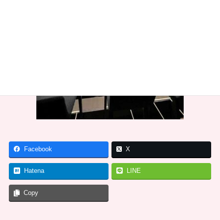
Facebook
X
Hatena
LINE
Copy