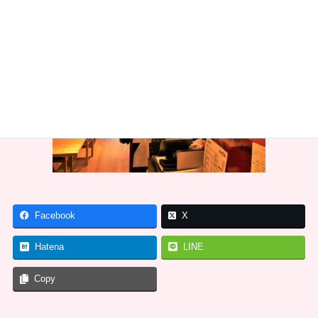
Facebook
X
Hatena
LINE
Copy