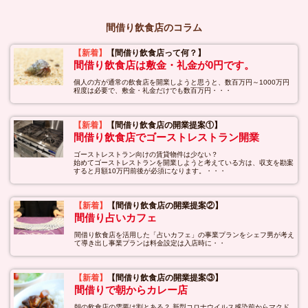
間借り飲食店のコラム
【新着】
【間借り飲食店って何？】
間借り飲食店は敷金・礼金が0円です。
個人の方が通常の飲食店を開業しようと思うと、数百万円～1000万円
程度は必要で、敷金・礼金だけでも数百万円・・・
【新着】
【間借り飲食店の開業提案①】
間借り飲食店でゴーストレストラン開業
ゴーストレストラン向けの賃貸物件は少ない？
始めてゴーストレストランを開業しようと考えている方は、収支を勘案
すると月額10万円前後が必須になります。・・・
【新着】
【間借り飲食店の開業提案②】
間借り占いカフェ
間借り飲食店を活用した「占いカフェ」の事業プランをシェフ男が考え
て導き出し事業プランは料金設定は入店時に・・
【新着】
【間借り飲食店の開業提案③】
間借りで朝からカレー店
朝の飲食店の需要は割とある？ 新型コロナウイルス感染前からマクド