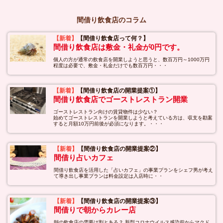
間借り飲食店のコラム
【新着】
【間借り飲食店って何？】
間借り飲食店は敷金・礼金が0円です。
個人の方が通常の飲食店を開業しようと思うと、数百万円～1000万円
程度は必要で、敷金・礼金だけでも数百万円・・・
【新着】
【間借り飲食店の開業提案①】
間借り飲食店でゴーストレストラン開業
ゴーストレストラン向けの賃貸物件は少ない？
始めてゴーストレストランを開業しようと考えている方は、収支を勘案
すると月額10万円前後が必須になります。・・・
【新着】
【間借り飲食店の開業提案②】
間借り占いカフェ
間借り飲食店を活用した「占いカフェ」の事業プランをシェフ男が考え
て導き出し事業プランは料金設定は入店時に・・
【新着】
【間借り飲食店の開業提案③】
間借りで朝からカレー店
朝の飲食店の需要は割とある？ 新型コロナウイルス感染前からマクド