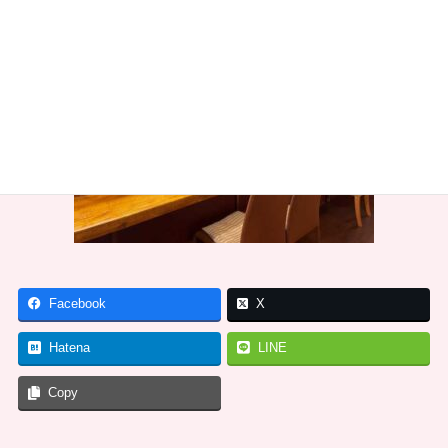
Facebook
X
Hatena
LINE
Copy