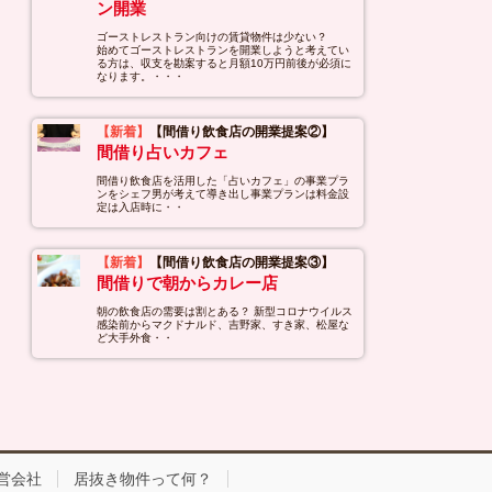
ン開業
ゴーストレストラン向けの賃貸物件は少ない？
始めてゴーストレストランを開業しようと考えてい
る方は、収支を勘案すると月額10万円前後が必須に
なります。・・・
【新着】
【間借り飲食店の開業提案②】
間借り占いカフェ
間借り飲食店を活用した「占いカフェ」の事業プラ
ンをシェフ男が考えて導き出し事業プランは料金設
定は入店時に・・
【新着】
【間借り飲食店の開業提案③】
間借りで朝からカレー店
朝の飲食店の需要は割とある？ 新型コロナウイルス
感染前からマクドナルド、吉野家、すき家、松屋な
ど大手外食・・
営会社
居抜き物件って何？