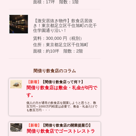
面積：17坪 階数：1階
【激安居抜き物件】飲食店居抜
き！東京都足立区千住旭町の北千
住学園通り沿い！
賃料：300,000 円（税別）
住所：東京都足立区千住旭町
面積：約10坪 階数：2階
間借り飲食店のコラム
【新着】
【間借り飲食店って何？】
間借り飲食店は敷金・礼金が0円で
す。
個人の方が通常の飲食店を開業しようと思うと、数
百万円～1000万円程度は必要で、敷金・礼金だけで
も数百万円・・・
【新着】
【間借り飲食店の開業提案①】
間借り飲食店でゴーストレストラ