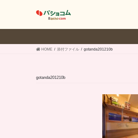
コ
ナ
ン
ビ
テ
ゲ
ン
ー
ツ
シ
へ
ョ
ス
ン
HOME
添付ファイル
gotanda201210b
キ
に
ッ
移
プ
動
gotanda201210b