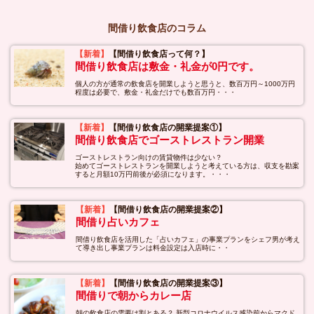
間借り飲食店のコラム
【新着】
【間借り飲食店って何？】
間借り飲食店は敷金・礼金が0円です。
個人の方が通常の飲食店を開業しようと思うと、数百万円～1000万円
程度は必要で、敷金・礼金だけでも数百万円・・・
【新着】
【間借り飲食店の開業提案①】
間借り飲食店でゴーストレストラン開業
ゴーストレストラン向けの賃貸物件は少ない？
始めてゴーストレストランを開業しようと考えている方は、収支を勘案
すると月額10万円前後が必須になります。・・・
【新着】
【間借り飲食店の開業提案②】
間借り占いカフェ
間借り飲食店を活用した「占いカフェ」の事業プランをシェフ男が考え
て導き出し事業プランは料金設定は入店時に・・
【新着】
【間借り飲食店の開業提案③】
間借りで朝からカレー店
朝の飲食店の需要は割とある？ 新型コロナウイルス感染前からマクド