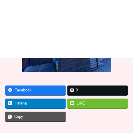
Facebook
X
Hatena
LINE
Copy