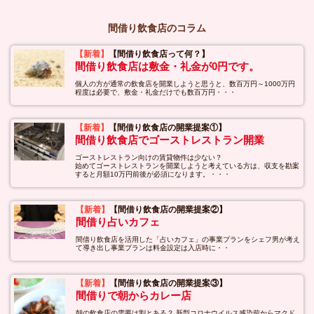
間借り飲食店のコラム
【新着】
【間借り飲食店って何？】
間借り飲食店は敷金・礼金が0円です。
個人の方が通常の飲食店を開業しようと思うと、数百万円～1000万円
程度は必要で、敷金・礼金だけでも数百万円・・・
【新着】
【間借り飲食店の開業提案①】
間借り飲食店でゴーストレストラン開業
ゴーストレストラン向けの賃貸物件は少ない？
始めてゴーストレストランを開業しようと考えている方は、収支を勘案
すると月額10万円前後が必須になります。・・・
【新着】
【間借り飲食店の開業提案②】
間借り占いカフェ
間借り飲食店を活用した「占いカフェ」の事業プランをシェフ男が考え
て導き出し事業プランは料金設定は入店時に・・
【新着】
【間借り飲食店の開業提案③】
間借りで朝からカレー店
朝の飲食店の需要は割とある？ 新型コロナウイルス感染前からマクド