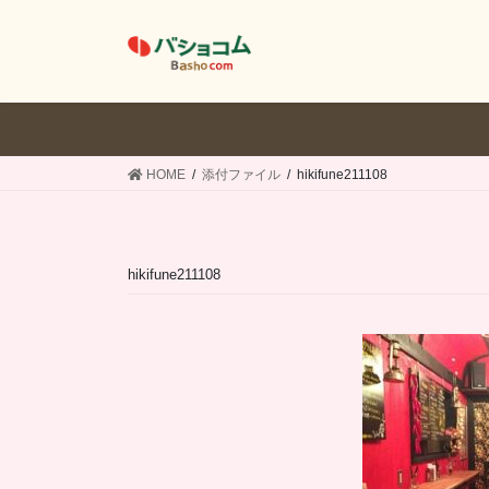
コ
ナ
ン
ビ
テ
ゲ
ン
ー
ツ
シ
へ
ョ
ス
ン
HOME
添付ファイル
hikifune211108
キ
に
ッ
移
プ
動
hikifune211108