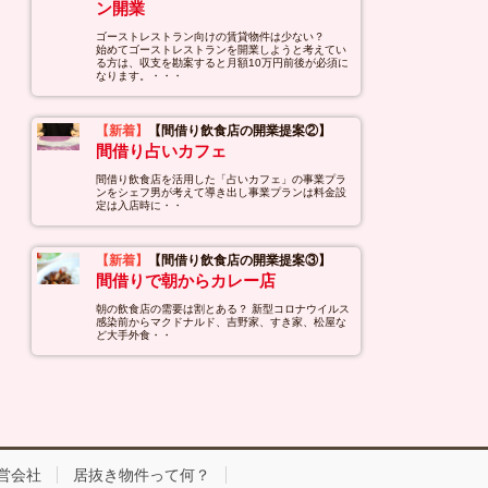
ン開業
ゴーストレストラン向けの賃貸物件は少ない？
始めてゴーストレストランを開業しようと考えてい
る方は、収支を勘案すると月額10万円前後が必須に
なります。・・・
【新着】
【間借り飲食店の開業提案②】
間借り占いカフェ
間借り飲食店を活用した「占いカフェ」の事業プラ
ンをシェフ男が考えて導き出し事業プランは料金設
定は入店時に・・
【新着】
【間借り飲食店の開業提案③】
間借りで朝からカレー店
朝の飲食店の需要は割とある？ 新型コロナウイルス
感染前からマクドナルド、吉野家、すき家、松屋な
ど大手外食・・
営会社
居抜き物件って何？