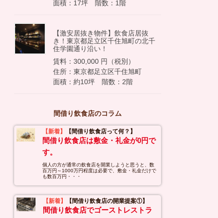
面積：17坪 階数：1階
【激安居抜き物件】飲食店居抜
き！東京都足立区千住旭町の北千
住学園通り沿い！
賃料：300,000 円（税別）
住所：東京都足立区千住旭町
面積：約10坪 階数：2階
間借り飲食店のコラム
【新着】
【間借り飲食店って何？】
間借り飲食店は敷金・礼金が0円で
す。
個人の方が通常の飲食店を開業しようと思うと、数
百万円～1000万円程度は必要で、敷金・礼金だけで
も数百万円・・・
【新着】
【間借り飲食店の開業提案①】
間借り飲食店でゴーストレストラ