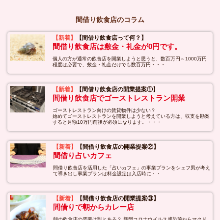
間借り飲食店のコラム
【新着】
【間借り飲食店って何？】
間借り飲食店は敷金・礼金が0円です。
個人の方が通常の飲食店を開業しようと思うと、数百万円～1000万円
程度は必要で、敷金・礼金だけでも数百万円・・・
【新着】
【間借り飲食店の開業提案①】
間借り飲食店でゴーストレストラン開業
ゴーストレストラン向けの賃貸物件は少ない？
始めてゴーストレストランを開業しようと考えている方は、収支を勘案
すると月額10万円前後が必須になります。・・・
【新着】
【間借り飲食店の開業提案②】
間借り占いカフェ
間借り飲食店を活用した「占いカフェ」の事業プランをシェフ男が考え
て導き出し事業プランは料金設定は入店時に・・
【新着】
【間借り飲食店の開業提案③】
間借りで朝からカレー店
朝の飲食店の需要は割とある？ 新型コロナウイルス感染前からマクド