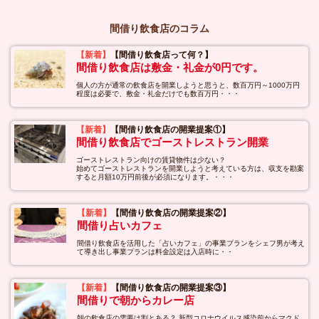
間借り飲食店のコラム
【新着】
【間借り飲食店って何？】
間借り飲食店は敷金・礼金が0円です。
個人の方が通常の飲食店を開業しようと思うと、数百万円～1000万円
程度は必要で、敷金・礼金だけでも数百万円・・・
【新着】
【間借り飲食店の開業提案①】
間借り飲食店でゴーストレストラン開業
ゴーストレストラン向けの賃貸物件は少ない？
始めてゴーストレストランを開業しようと考えている方は、収支を勘案
すると月額10万円前後が必須になります。・・・
【新着】
【間借り飲食店の開業提案②】
間借り占いカフェ
間借り飲食店を活用した「占いカフェ」の事業プランをシェフ男が考え
て導き出し事業プランは料金設定は入店時に・・
【新着】
【間借り飲食店の開業提案③】
間借りで朝からカレー店
朝の飲食店の需要は割とある？ 新型コロナウイルス感染前からマクド