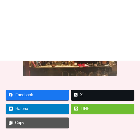
Facebook
X
Hatena
LINE
Copy