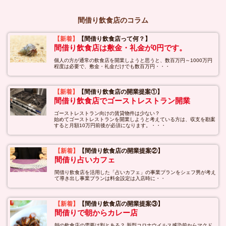
間借り飲食店のコラム
【新着】
【間借り飲食店って何？】
間借り飲食店は敷金・礼金が0円です。
個人の方が通常の飲食店を開業しようと思うと、数百万円～1000万円
程度は必要で、敷金・礼金だけでも数百万円・・・
【新着】
【間借り飲食店の開業提案①】
間借り飲食店でゴーストレストラン開業
ゴーストレストラン向けの賃貸物件は少ない？
始めてゴーストレストランを開業しようと考えている方は、収支を勘案
すると月額10万円前後が必須になります。・・・
【新着】
【間借り飲食店の開業提案②】
間借り占いカフェ
間借り飲食店を活用した「占いカフェ」の事業プランをシェフ男が考え
て導き出し事業プランは料金設定は入店時に・・
【新着】
【間借り飲食店の開業提案③】
間借りで朝からカレー店
朝の飲食店の需要は割とある？ 新型コロナウイルス感染前からマクド