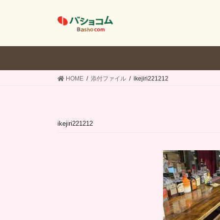
コ
ナ
ン
ビ
テ
ゲ
ン
ー
ツ
シ
へ
ョ
ス
ン
HOME
添付ファイル
ikejiri221212
キ
に
ッ
移
プ
動
ikejiri221212