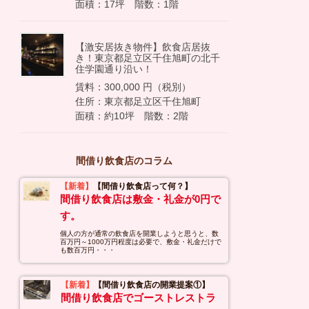
面積：17坪 階数：1階
【激安居抜き物件】飲食店居抜
き！東京都足立区千住旭町の北千
住学園通り沿い！
賃料：300,000 円（税別）
住所：東京都足立区千住旭町
面積：約10坪 階数：2階
間借り飲食店のコラム
【新着】
【間借り飲食店って何？】
間借り飲食店は敷金・礼金が0円で
す。
個人の方が通常の飲食店を開業しようと思うと、数
百万円～1000万円程度は必要で、敷金・礼金だけで
も数百万円・・・
【新着】
【間借り飲食店の開業提案①】
間借り飲食店でゴーストレストラ