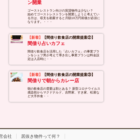
ン開業
ゴーストレストラン向けの賃貸物件は少ない？
始めてゴーストレストランを開業しようと考えてい
る方は、収支を勘案すると月額10万円前後が必須に
なります。・・・
【新着】
【間借り飲食店の開業提案②】
間借り占いカフェ
間借り飲食店を活用した「占いカフェ」の事業プラ
ンをシェフ男が考えて導き出し事業プランは料金設
定は入店時に・・
【新着】
【間借り飲食店の開業提案③】
間借りで朝からカレー店
朝の飲食店の需要は割とある？ 新型コロナウイルス
感染前からマクドナルド、吉野家、すき家、松屋な
ど大手外食・・
営会社
居抜き物件って何？