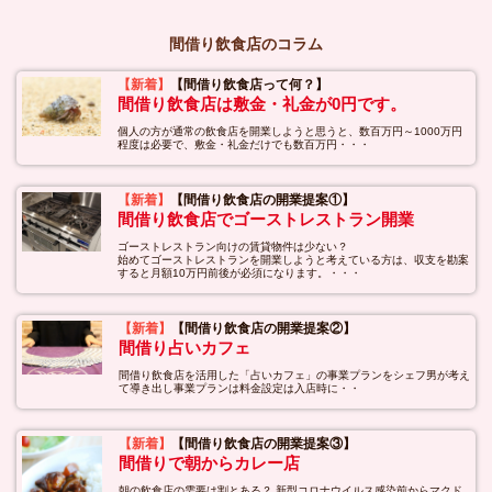
間借り飲食店のコラム
【新着】
【間借り飲食店って何？】
間借り飲食店は敷金・礼金が0円です。
個人の方が通常の飲食店を開業しようと思うと、数百万円～1000万円
程度は必要で、敷金・礼金だけでも数百万円・・・
【新着】
【間借り飲食店の開業提案①】
間借り飲食店でゴーストレストラン開業
ゴーストレストラン向けの賃貸物件は少ない？
始めてゴーストレストランを開業しようと考えている方は、収支を勘案
すると月額10万円前後が必須になります。・・・
【新着】
【間借り飲食店の開業提案②】
間借り占いカフェ
間借り飲食店を活用した「占いカフェ」の事業プランをシェフ男が考え
て導き出し事業プランは料金設定は入店時に・・
【新着】
【間借り飲食店の開業提案③】
間借りで朝からカレー店
朝の飲食店の需要は割とある？ 新型コロナウイルス感染前からマクド